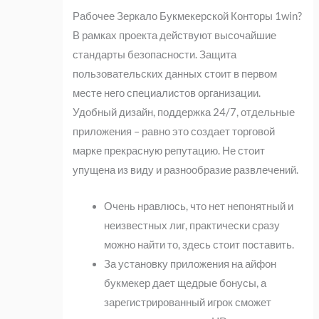
Рабочее Зеркало Букмекерской Конторы 1win?
В рамках проекта действуют высочайшие
стандарты безопасности. Защита
пользовательских данных стоит в первом
месте него специалистов организации.
Удобный дизайн, поддержка 24/7, отдельные
приложения – равно это создает торговой
марке прекрасную репутацию. Не стоит
упущена из виду и разнообразие развлечений.
Очень нравлюсь, что нет непонятный и
неизвестных лиг, практически сразу
можно найти то, здесь стоит поставить.
За установку приложения на айфон
букмекер дает щедрые бонусы, а
зарегистрированный игрок сможет