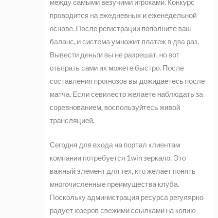
между самыми везучими игроками. Конкурс
проводится на ежедневных и еженедельной
основе. После регистрации пополните ваш
баланс, и система умножит платеж в два раз.
Вывести деньги вы не разрешат, но вот
отыграть сами их можете быстро. После
составления прогнозов вы дожидаетесь после
матча. Если севилестр желаете наблюдать за
соревнованием, воспользуйтесь живой
трансляцией.
Сегодня для входа на портал клиентам
компании потребуется 1win зеркало. Это
важный элемент для тех, кто желает понять
многочисленные преимущества клуба.
Поскольку администрация ресурса регулярно
радует юзеров свежими ссылками на копию