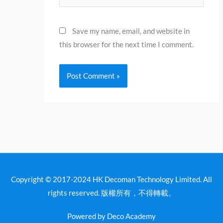
Save my name, email, and website in
this browser for the next time I comment.
Copyright © 2017-2024 HK Decoman Technology Limited. All
rights reserved. 版權所有，不得轉載。
Powered by Deco Academy