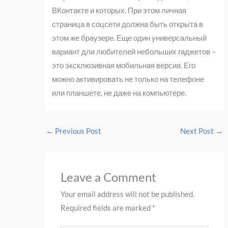
ВКонтакте и которых. При этом личная
страница в соцсети должна быть открыта в
этом же браузере. Еще один универсальный
вариант дли любителей небольших гаджетов –
это эксклюзивная мобильная версия. Его
можно активировать не только на телефоне
или планшете, не даже на компьютере.
←
Previous Post
Next Post
→
Leave a Comment
Your email address will not be published.
Required fields are marked
*