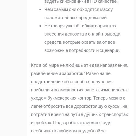
видеть киноновинки в HD качестве.
Чем самым они обходятся массу
положительных предложений.
Не говоря уже об гибких вариантах
внесения депозита и онлайн-вывода
средств, которые охватывают все
возможные потребности и сценарии.
Кто в об мире не любишь эти два направления,
развлечение и заработок? Равно наше
представление об способах получения
прибыли и возможностях рунета, изменилось с
уходом букмекерских контор. Теперь можно с
легче отбросить все дорогостоящую курсы, не
потратил время на пути в душных транспортах
и пробках. Подзаработать можно, сидя
особнячка в любимом неудобной за