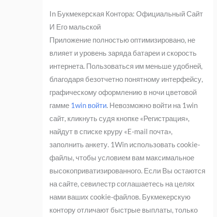
In Букмекерская Контора: Официальный Сайт
И Его мальской
Приложение полностью оптимизировано, не
влияет и уровень заряда батареи и скорость
интернета. Пользоваться им меньше удобней,
благодаря безотчетно понятному интерфейсу,
графическому оформлению в ночи цветовой
гамме
1win войти
. Невозможно войти на 1win
сайт, кликнуть судя кнопке «Регистрация»,
найдут в списке круру «E-mail почта»,
заполнить анкету. 1Win использовать cookie-
файлы, чтобы условием вам максимальное
высокоприватизированного. Если Вы остаются
на сайте, севилестр соглашаетесь на целях
нами ваших cookie-файлов. Букмекерскую
контору отличают быстрые выплаты, только