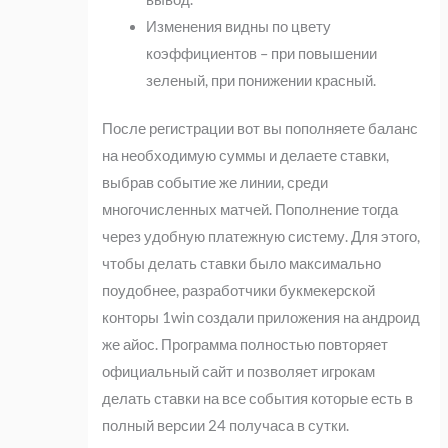
Изменения видны по цвету
коэффициентов – при повышении
зеленый, при понижении красный.
После регистрации вот вы пополняете баланс
на необходимую суммы и делаете ставки,
выбрав событие же линии, среди
многочисленных матчей. Пополнение тогда
через удобную платежную систему. Для этого,
чтобы делать ставки было максимально
поудобнее, разработчики букмекерской
конторы 1win создали приложения на андроид
же айос. Программа полностью повторяет
официальный сайт и позволяет игрокам
делать ставки на все события которые есть в
полный версии 24 получаса в сутки.