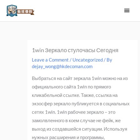
Skip
Main
to
Men
content
1win Зеркало стулочасы Сегодня
Leave a Comment
/
Uncategorized
/ By
dejay_wong@hkdecoman.com
Выбраться на сайт зеркала 1win можно на из
официального сайта 1win по прямого
кликабельной ссылке. Также, ссылка на
экзосфер зеркало публикуется в социальных
сетях 1win. 1win рабочее зеркало – это
замолвленного в коем случае не фейк, же
выход из создавшейся ситуации. Используя
нужных расширения и программы,