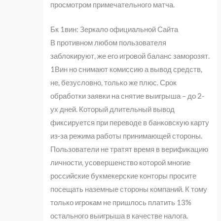
просмотром примечательного матча.
Бк 1вин: Зеркало официальной Сайта
В противном любом пользователя
заблокируют, же его игровой баланс заморозят.
1Вин но снимают комиссию а вывод средств,
не, безусловно, только же плюс. Срок
обработки заявки на снятие выигрыша – до 2-
ух дней. Который длительный вывод
фиксируется при переводе в банковскую карту
из-за режима работы принимающей стороны.
Пользователи не тратят время в верификацию
личности, усовершенство которой многие
российские букмекерские конторы просите
посещать наземные стороны компаний. К тому
только игрокам не пришлось платить 13%
остального выигрыша в качестве налога.